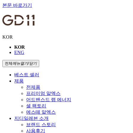
본문 바로가기
KOR
KOR
ENG
전체
메뉴
열기/닫기
베스트 셀러
제품
전제품
프리미엄 알엑스
어드밴스드 랩 에너지
셀 팩토리
에스떼 알엑스
지디일레븐 소개
브랜드 스토리
사용후기