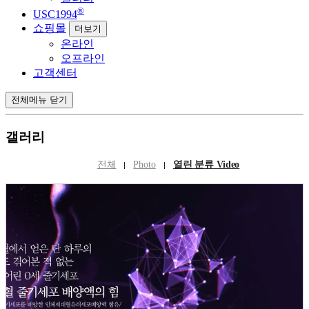
®
USC1994
쇼핑몰
더보기
온라인
오프라인
고객센터
전체메뉴 닫기
갤러리
전체
Photo
열린 분류
Video