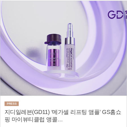
PRESS
지디일레븐(GD11) ‘메가셀 리프팅 앰플’ GS홈쇼
핑 마이뷰티클럽 앵콜…