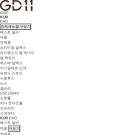
KOR
KOR
ENG
전체
메뉴
열기/닫기
베스트 셀러
제품
전제품
프리미엄 알엑스
어드밴스드 랩 에너지
셀 팩토리
에스떼 알엑스
지디일레븐 소개
브랜드 스토리
사용후기
뉴스
갤러리
USC1994®
쇼핑몰
자사 온라인몰
오프라인
고객센터
KOR
ENG
베스트 셀러
제품
더보기
전제품