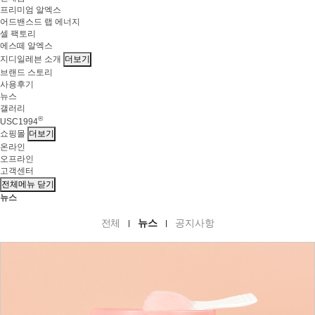
프리미엄 알엑스
어드밴스드 랩 에너지
셀 팩토리
에스떼 알엑스
지디일레븐 소개
더보기
브랜드 스토리
사용후기
뉴스
갤러리
®
USC1994
쇼핑몰
더보기
온라인
오프라인
고객센터
전체메뉴 닫기
뉴스
전체
뉴스
공지사항