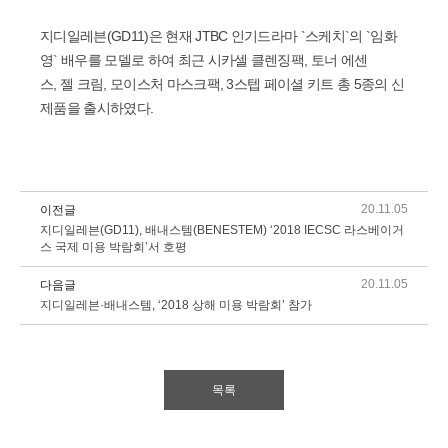
지디일레븐(GD11)은 현재 JTBC 인기드라마 `스케치`의 `임화
영` 배우를 모델로 하여 최근 시카셀 클렌징팩, 토너 에센
스, 젤 크림, 모이스처 마스크팩, 3스텝 페이셜 키트 총 5종의 신
제품을 출시하였다.
20.11.05
이전글
지디일레븐(GD11), 배내스템(BENESTEM) ‘2018 IECSC 라스베이거
스 국제 미용 박람회’서 호평
20.11.05
다음글
지디일레븐·배내스템, ‘2018 상해 미용 박람회’ 참가
목록