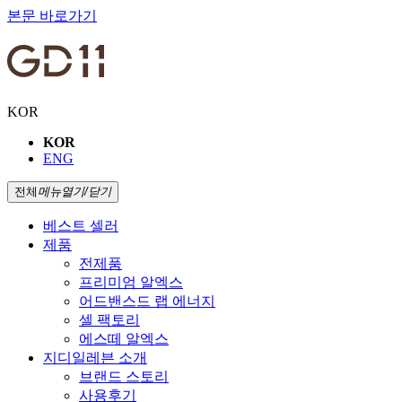
본문 바로가기
KOR
KOR
ENG
전체
메뉴
열기/닫기
베스트 셀러
제품
전제품
프리미엄 알엑스
어드밴스드 랩 에너지
셀 팩토리
에스떼 알엑스
지디일레븐 소개
브랜드 스토리
사용후기