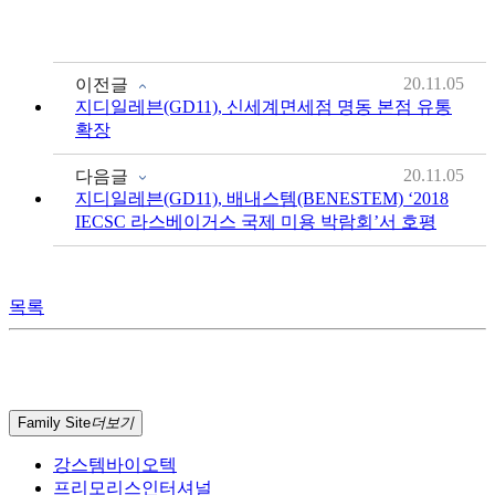
20.11.05
이전글
지디일레븐(GD11), 신세계면세점 명동 본점 유통
확장
20.11.05
다음글
지디일레븐(GD11), 배내스템(BENESTEM) ‘2018
IECSC 라스베이거스 국제 미용 박람회’서 호평
목록
Family Site
더보기
강스템바이오텍
프리모리스인터셔널