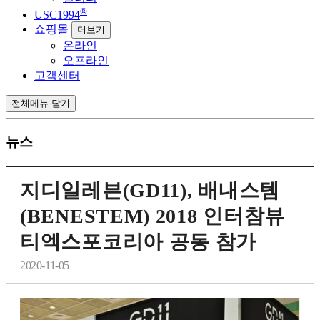
®
USC1994
쇼핑몰
더보기
온라인
오프라인
고객센터
전체메뉴 닫기
뉴스
지디일레븐(GD11), 배내스템
(BENESTEM) 2018 인터참뷰
티엑스포코리아 공동 참가
2020-11-05